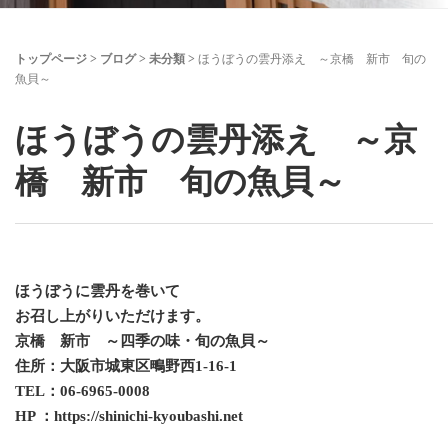
トップページ
>
ブログ
>
未分類
>
ほうぼうの雲丹添え ～京橋 新市 旬の
魚貝～
ほうぼうの雲丹添え ～京
橋 新市 旬の魚貝～
ほうぼうに雲丹を巻いて
お召し上がりいただけます。
京橋 新市 ～四季の味・旬の魚貝～
住所：大阪市城東区鴫野西1-16-1
TEL：06-6965-0008
HP ：https://shinichi-kyoubashi.net