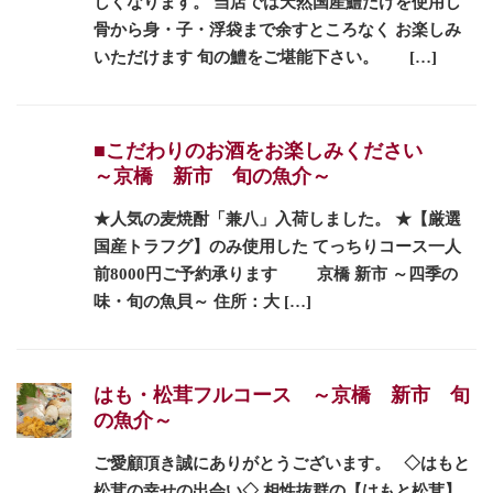
しくなります。 当店では天然国産鱧だけを使用し
骨から身・子・浮袋まで余すところなく お楽しみ
いただけます 旬の鱧をご堪能下さい。 […]
■こだわりのお酒をお楽しみください
～京橋 新市 旬の魚介～
★人気の麦焼酎「兼八」入荷しました。 ★【厳選
国産トラフグ】のみ使用した てっちりコース一人
前8000円ご予約承ります 京橋 新市 ～四季の
味・旬の魚貝～ 住所：大 […]
はも・松茸フルコース ～京橋 新市 旬
の魚介～
ご愛顧頂き誠にありがとうございます。 ◇はもと
松茸の幸せの出会い◇ 相性抜群の【はもと松茸】