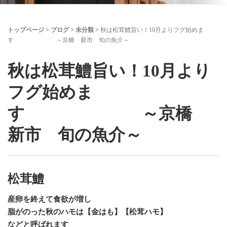
トップページ
>
ブログ
>
未分類
>
秋は松茸鱧旨い！10月よりフグ始めま
す ～京橋 新市 旬の魚介～
秋は松茸鱧旨い！10月より
フグ始めま
す ～京橋
新市 旬の魚介～
松茸鱧
産卵を終えて食欲が増し
脂がのった秋のハモは【金はも】【松茸ハモ】
などと呼ばれます