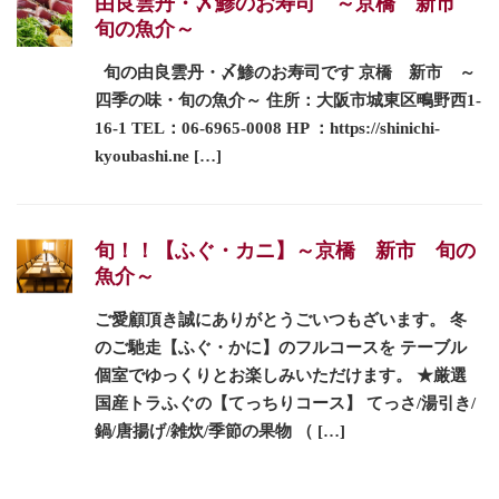
由良雲丹・〆鯵のお寿司 ～京橋 新市
旬の魚介～
旬の由良雲丹・〆鯵のお寿司です 京橋 新市 ～
四季の味・旬の魚介～ 住所：大阪市城東区鴫野西1-
16-1 TEL：06-6965-0008 HP ：https://shinichi-
kyoubashi.ne […]
旬！！【ふぐ・カニ】～京橋 新市 旬の
魚介～
ご愛顧頂き誠にありがとうごいつもざいます。 冬
のご馳走【ふぐ・かに】のフルコースを テーブル
個室でゆっくりとお楽しみいただけます。 ★厳選
国産トラふぐの【てっちりコース】 てっさ/湯引き/
鍋/唐揚げ/雑炊/季節の果物 （ […]